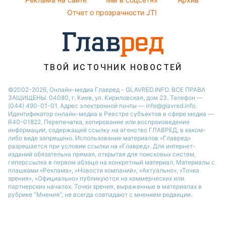
Кейт Миддлтон
Отчет о прозрачности JTI
Алла Пугачева
ТВОЙ ИСТОЧНИК НОВОСТЕЙ
©2002-2026, Онлайн-медиа Главред - GLAVRED.INFO. ВСЕ ПРАВА
ЗАЩИЩЕНЫ. 04080, г. Киев, ул. Кириловская, дом 23. Телефон —
(044) 490-01-01. Адрес электронной почты — info@glavred.info.
Идентификатор онлайн-медиа в Реестре cубъектов в сфере медиа —
R40-01822.
Перепечатка, копирование или воспроизведение
информации, содержащей ссылку на агенство ГЛАВРЕД, в каком-
либо виде запрещено. Использование материалов «Главред»
разрешается при условии ссылки на «Главред». Для интернет-
изданий обязательна прямая, открытая для поисковых систем,
гиперссылка в первом абзаце на конкретный материал. Материалы с
плашками «Реклама», «Новости компаний», «Актуально», «Точка
зрения», «Официально» публикуются на коммерческих или
партнерских началах. Точки зрения, выраженные в материалах в
рубрике "Мнения", не всегда совпадают с мнением редакции.