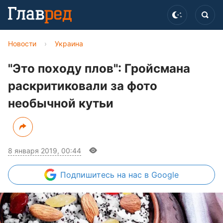
Новости
›
Украина
"Это походу плов": Гройсмана
раскритиковали за фото
необычной кутьи
8 января 2019, 00:44
Подпишитесь
на нас в Google