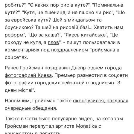
робить?", "С каких пор рис в куте?", "Поминальна
кутя?", "Кутя, це пшениця, а не пшоно чи рис", "Шо
за єврейська кутя? Шей з миндальом та
брусникою? Та шей на рисовій базі... Хватить нам
реформ", "Що за каша?", "Якесь китайське", "Це
походу не кутя, а
плов
", - пишут пользователи в
комментариях под поздравлением Гройсмана в
соцсетях.
Ранее
Гройсман поздравил Днепр с днем города
фотографией Киева
. Премьер разместил в соцсети
фотографии городских пейзажей с подписью "З
днем міста!".
Напомним, Гройсман также
оконфузился, раздавая
очередные обещания
.
Также в Сети было популярно видео, на котором
Гройсман перепутал артиста Monatikа с
кандидатом в депутаты
.