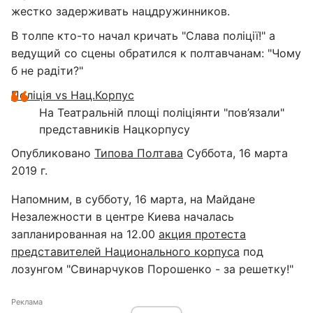
жестко задерживать нацдружинников.
В толпе кто-то начал кричать "Слава поліції!" а
ведущий со сцены обратился к полтавчанам: "Чому
б не радіти?"
Поліція vs Нац.Корпус
На Театральній площі поліціянти "пов’язали"
представників Нацкорпусу
Опубликовано
Типова Полтава
Суббота, 16 марта
2019 г.
Напомним, в субботу, 16 марта, на Майдане
Незалежности в центре Киева началась
запланированная на 12.00
акция протеста
представителей Национального корпуса
под
лозунгом "Свинарчуков Порошенко - за решетку!"
Реклама