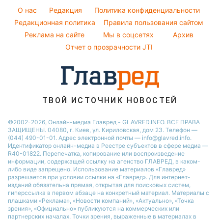
Стирка
София Ротару
O нас
Редакция
Политика конфиденциальности
Пылевая буря
Авто
Редакционная политика
Правила пользования сайтом
Ольга Сумская
Реклама на сайте
Мы в соцсетях
Архив
Комнатные растения
Филипп Киркоров
Отчет о прозрачности JTI
ТВОЙ ИСТОЧНИК НОВОСТЕЙ
©2002-2026, Онлайн-медиа Главред - GLAVRED.INFO. ВСЕ ПРАВА
ЗАЩИЩЕНЫ. 04080, г. Киев, ул. Кириловская, дом 23. Телефон —
(044) 490-01-01. Адрес электронной почты — info@glavred.info.
Идентификатор онлайн-медиа в Реестре cубъектов в сфере медиа —
R40-01822.
Перепечатка, копирование или воспроизведение
информации, содержащей ссылку на агенство ГЛАВРЕД, в каком-
либо виде запрещено. Использование материалов «Главред»
разрешается при условии ссылки на «Главред». Для интернет-
изданий обязательна прямая, открытая для поисковых систем,
гиперссылка в первом абзаце на конкретный материал. Материалы с
плашками «Реклама», «Новости компаний», «Актуально», «Точка
зрения», «Официально» публикуются на коммерческих или
партнерских началах. Точки зрения, выраженные в материалах в