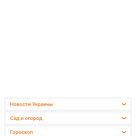
Новости Украины
Телеграм новости Украины
Сад и огород
Пенсии в Украине
Садовод назвал самое эффективное средство
Гороскоп
Мобилизация