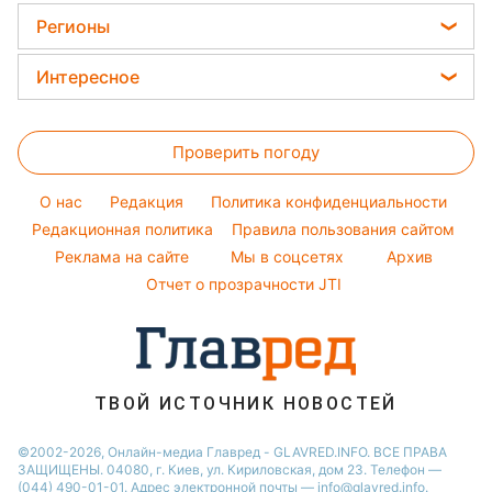
Стирка
Магнитные бури
Окрашивание волос
Ани Лорак
Регионы
Комнатные растения
Красивый маникюр
Кейт Миддлтон
Новости Харькова
Все о сале
Интересное
Модные ошибки
Алла Пугачева
Новости Львова
Уборка
Головоломки
Новости моды
Максим Галкин
Новости Полтавы
Проверить погоду
Тесты по картинке
Советы от Андре Тана
Настя Каменских
Новости Днепра
Оптические иллюзии
Женские стрижки
Виталий Козловский
O нас
Редакция
Политика конфиденциальности
Новости Сум
Народные приметы
Редакционная политика
Правила пользования сайтом
Потап
Новости Тернополя
Реклама на сайте
Мы в соцсетях
Архив
Все о шоу-бизнесе
София Ротару
Новости Черкассы
Отчет о прозрачности JTI
Новости Житомира
Новости Ровно
Новости Одессы
ТВОЙ ИСТОЧНИК НОВОСТЕЙ
Новости Запорожья
©2002-2026, Онлайн-медиа Главред - GLAVRED.INFO. ВСЕ ПРАВА
ЗАЩИЩЕНЫ. 04080, г. Киев, ул. Кириловская, дом 23. Телефон —
(044) 490-01-01. Адрес электронной почты — info@glavred.info.