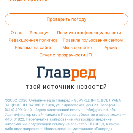
Максим Галкин
Погода на сегодня
Денежная помощь
Комнатные растения
Новости Житомира
Настя Каменских
Женские стрижки
Погода на завтра
Тарифы
Новости Харькова
Проверить погоду
Окрашивание волос
Пылевая буря
Курс валют
Новости Одессы
Красивый маникюр
O нас
Редакция
Политика конфиденциальности
Новости Полтавы
Модные ошибки
Редакционная политика
Правила пользования сайтом
Реклама на сайте
Мы в соцсетях
Архив
Новости моды
Отчет о прозрачности JTI
Советы от Андре Тана
ТВОЙ ИСТОЧНИК НОВОСТЕЙ
©2002-2026, Онлайн-медиа Главред - GLAVRED.INFO. ВСЕ ПРАВА
ЗАЩИЩЕНЫ. 04080, г. Киев, ул. Кириловская, дом 23. Телефон —
(044) 490-01-01. Адрес электронной почты — info@glavred.info.
Идентификатор онлайн-медиа в Реестре cубъектов в сфере медиа —
R40-01822.
Перепечатка, копирование или воспроизведение
информации, содержащей ссылку на агенство ГЛАВРЕД, в каком-
либо виде запрещено. Использование материалов «Главред»