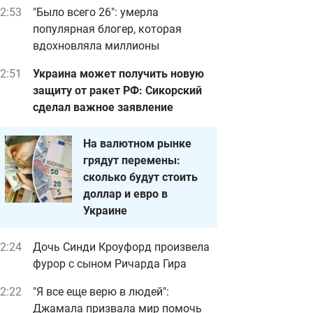
2:53
"Было всего 26": умерла
популярная блогер, которая
вдохновляла миллионы
ред Новым годом 2020 в Дунаевцах рухнула главная елка
facebook.com/Ділов
2:51
Украина может получить новую
защиту от ракет РФ: Сикорский
сделал важное заявление
На валютном рынке
грядут перемены:
сколько будут стоить
доллар и евро в
Украине
2:24
Дочь Синди Кроуфорд произвела
фурор с сыном Ричарда Гира
2:22
"Я все еще верю в людей":
Джамала призвала мир помочь