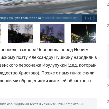
2
1 из 5
евцах рухнула главная елка
facebook.com/Ділові Дунаївці
Пе
2
Тернополе в сквере Черновола перед Новым
ийскому поэту Александру Пушкину
нарядили в
венского персонажа Йоулупукки
(дед, который
ждество Христово). Позже с памятника сняли
сленными обращениями жителей областного
2
2
ите необходимый текст и нажмите Ctrl+Enter, чтобы