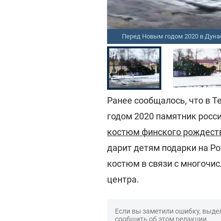
cebook.com/Валерий Паламарчук
Перед Новым годом 2020 в Дуна
Ранее сообщалось, что в 
годом 2020 памятник росс
костюм финского рождест
дарит детям подарки на Ро
костюм в связи с многочи
центра.
Если вы заметили ошибку, выдел
сообщить об этом редакции.