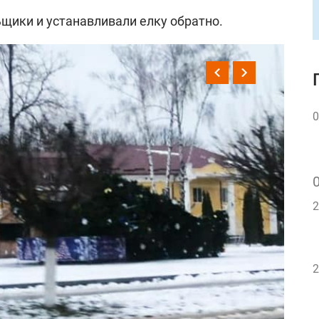
ики и устанавливали елку обратно.
0
2
2