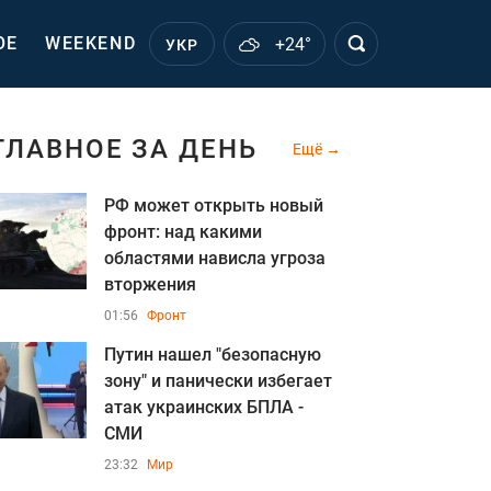
ОЕ
WEEKEND
+24°
УКР
ГЛАВНОЕ ЗА ДЕНЬ
Ещё
РФ может открыть новый
фронт: над какими
областями нависла угроза
вторжения
01:56
Фронт
Путин нашел "безопасную
зону" и панически избегает
атак украинских БПЛА -
СМИ
23:32
Мир