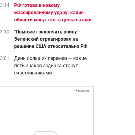
3:14
РФ готова к новому
массированному удару: какие
области могут стать целью атаки
3:10
"Поможет закончить войну":
Зеленский отреагировал на
решение США относительно РФ
3:01
День больших перемен — какие
пять знаков зодиака станут
счастливчиками
Реклама