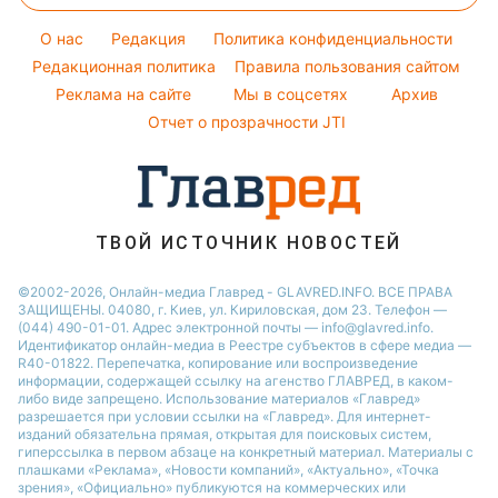
Новости Днепра
Настя Каменских
Оптические иллюзии
Напитки
O нас
Редакция
Политика конфиденциальности
Новости Сум
Виталий Козловский
Народные приметы
Редакционная политика
Правила пользования сайтом
Новости Тернополя
Потап
Реклама на сайте
Мы в соцсетях
Архив
Все о шоу-бизнесе
Новости Черкассы
София Ротару
Отчет о прозрачности JTI
Новости Житомира
Ольга Сумская
Новости Одессы
Новости Ровно
ТВОЙ ИСТОЧНИК НОВОСТЕЙ
Новости Запорожья
©2002-2026, Онлайн-медиа Главред - GLAVRED.INFO. ВСЕ ПРАВА
ЗАЩИЩЕНЫ. 04080, г. Киев, ул. Кириловская, дом 23. Телефон —
(044) 490-01-01. Адрес электронной почты — info@glavred.info.
Идентификатор онлайн-медиа в Реестре cубъектов в сфере медиа —
R40-01822.
Перепечатка, копирование или воспроизведение
информации, содержащей ссылку на агенство ГЛАВРЕД, в каком-
либо виде запрещено. Использование материалов «Главред»
разрешается при условии ссылки на «Главред». Для интернет-
изданий обязательна прямая, открытая для поисковых систем,
гиперссылка в первом абзаце на конкретный материал. Материалы с
плашками «Реклама», «Новости компаний», «Актуально», «Точка
зрения», «Официально» публикуются на коммерческих или