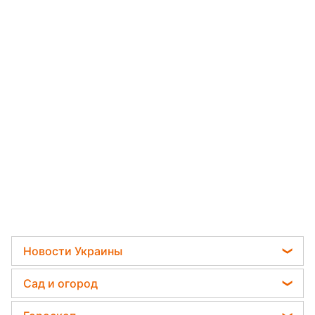
Новости Украины
Телеграм новости Украины
Сад и огород
Пенсии в Украине
Садовод назвал самое эффективное средство