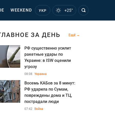
ОЕ
WEEKEND
+25°
УКР
ГЛАВНОЕ ЗА ДЕНЬ
Ещё
РФ существенно усилит
ракетные удары по
Украине: в ISW оценили
угрозу
08:08
Украина
Восемь КАБов за 8 минут:
РФ ударила по Сумам,
повреждены дома и ТЦ,
пострадали люди
07:42
Война