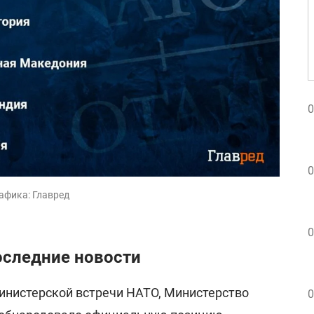
0
0
афика: Главред
0
оследние новости
министерской встречи НАТО, Министерство
0