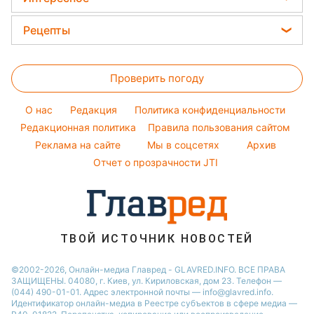
Новости моды
Елена Зеленская
Новости Тернополя
Головоломки
Советы от Андре Тана
Рецепты
Ани Лорак
Новости Запорожья
Тесты по картинке
Женские стрижки
Закуски
Кейт Миддлтон
Новости Житомира
Оптические иллюзии
Окрашивание волос
Проверить погоду
Салаты
Алла Пугачева
Новости Одессы
Народные приметы
Простые блюда
Максим Галкин
O нас
Редакция
Политика конфиденциальности
Все о шоу-бизнесе
Легкие десерты
Редакционная политика
Настя Каменских
Правила пользования сайтом
Реклама на сайте
Мы в соцсетях
Архив
Напитки
Виталий Козловский
Отчет о прозрачности JTI
Праздничное меню
Потап
София Ротару
Ольга Сумская
ТВОЙ ИСТОЧНИК НОВОСТЕЙ
©2002-2026, Онлайн-медиа Главред - GLAVRED.INFO. ВСЕ ПРАВА
ЗАЩИЩЕНЫ. 04080, г. Киев, ул. Кириловская, дом 23. Телефон —
(044) 490-01-01. Адрес электронной почты — info@glavred.info.
Идентификатор онлайн-медиа в Реестре cубъектов в сфере медиа —