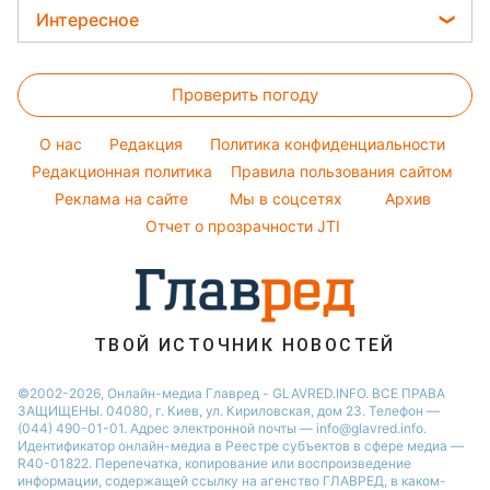
Новости Днепра
Женские стрижки
Елена Зеленская
Интересное
Погода на сегодня
Новости Тернополя
Окрашивание волос
Ани Лорак
Головоломки
Погода на завтра
Новости Житомира
Красивый маникюр
Кейт Миддлтон
Проверить погоду
Тесты по картинке
Пылевая буря
Новости Одессы
Модные ошибки
Алла Пугачева
Оптические иллюзии
O нас
Редакция
Политика конфиденциальности
Новости моды
Максим Галкин
Народные приметы
Редакционная политика
Правила пользования сайтом
Советы от Андре Тана
Настя Каменских
Реклама на сайте
Мы в соцсетях
Архив
Все о шоу-бизнесе
Виталий Козловский
Отчет о прозрачности JTI
Потап
ТВОЙ ИСТОЧНИК НОВОСТЕЙ
©2002-2026, Онлайн-медиа Главред - GLAVRED.INFO. ВСЕ ПРАВА
ЗАЩИЩЕНЫ. 04080, г. Киев, ул. Кириловская, дом 23. Телефон —
(044) 490-01-01. Адрес электронной почты — info@glavred.info.
Идентификатор онлайн-медиа в Реестре cубъектов в сфере медиа —
R40-01822.
Перепечатка, копирование или воспроизведение
информации, содержащей ссылку на агенство ГЛАВРЕД, в каком-