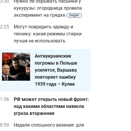
3:30
Нужно ли обрывать пасынки у
кукурузы: огородница провела
эксперимент на грядке
видео
2:25
Могут повредить одежду и
технику: какие режимы стирки
лучше не использовать
Антиукраинские
погромы в Польше
усилятся, Варшава
повторяет ошибку
1939 года – Кулик
1:56
РФ может открыть новый фронт:
над какими областями нависла
угроза вторжения
0:59
Неделя сплошного везения: для