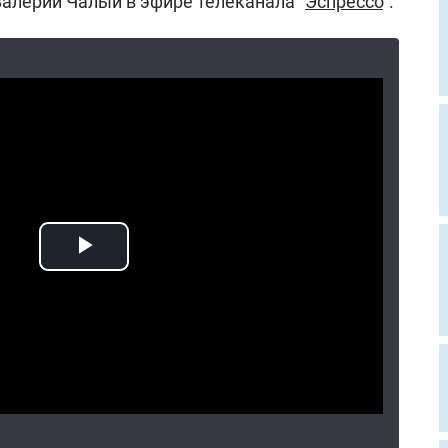
Валерий Чалый в эфире телеканала "
Эспрессо
".