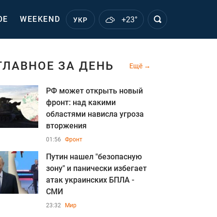
ОЕ
WEEKEND
+23°
УКР
ГЛАВНОЕ ЗА ДЕНЬ
Ещё
РФ может открыть новый
фронт: над какими
областями нависла угроза
вторжения
01:56
Фронт
Путин нашел "безопасную
зону" и панически избегает
атак украинских БПЛА -
СМИ
23:32
Мир