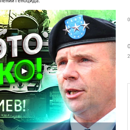
лении геноцида.
0
2