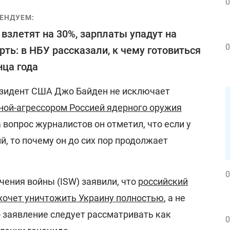
0
ЕНДУЕМ:
взлетят на 30%, зарплаты упадут на
0
рть: в НБУ рассказали, к чему готовиться
нца года
езидент США Джо Байден не исключает
ной-агрессором Россией ядерного оружия
на вопрос журналистов он отметил, что если у
й, то почему он до сих пор продолжает
0
чения войны (ISW) заявили, что
российский
хочет уничтожить Украину полностью
, а не
о заявление следует рассматривать как
0