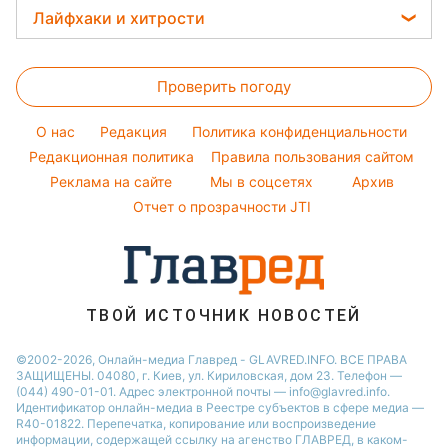
Новости Сум
Женские стрижки
Погода на завтра
Лайфхаки и хитрости
София Ротару
Оптические иллюзии
Новости Тернополя
Окрашивание волос
Пылевая буря
Ольга Сумская
Стирка
Народные приметы
Новости Черкассы
Красивый маникюр
Проверить погоду
Комнатные растения
Все о шоу-бизнесе
Новости Житомира
Модные ошибки
Все о сале
Новости Ровно
O нас
Редакция
Политика конфиденциальности
Новости моды
Уборка
Редакционная политика
Правила пользования сайтом
Новости Одессы
Советы от Андре Тана
Реклама на сайте
Мы в соцсетях
Архив
Авто
Новости Запорожья
Отчет о прозрачности JTI
ТВОЙ ИСТОЧНИК НОВОСТЕЙ
©2002-2026, Онлайн-медиа Главред - GLAVRED.INFO. ВСЕ ПРАВА
ЗАЩИЩЕНЫ. 04080, г. Киев, ул. Кириловская, дом 23. Телефон —
(044) 490-01-01. Адрес электронной почты — info@glavred.info.
Идентификатор онлайн-медиа в Реестре cубъектов в сфере медиа —
R40-01822.
Перепечатка, копирование или воспроизведение
информации, содержащей ссылку на агенство ГЛАВРЕД, в каком-