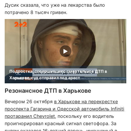
Дусик сказала, что уже на лекарства было
потрачено 8 тысяч гривен.
Подростка, совершившего смертельное ДТП в
Харькове, суд отправил под арест
Резонансное ДТП в Харькове
Вечером 26 октября
в Харькове на перекрестке
проспекта Гагарина и Одесской автомобиль Infiniti
протаранил Chevrolet
, поскольку его водитель
проигнорировал красный сигнал светофора. За
рулем оказался
16-летний парень
, именуемый в