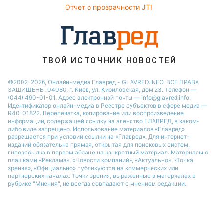
Алла Пугачева
Отчет о прозрачности JTI
ТВОЙ ИСТОЧНИК НОВОСТЕЙ
©2002-2026, Онлайн-медиа Главред - GLAVRED.INFO. ВСЕ ПРАВА
ЗАЩИЩЕНЫ. 04080, г. Киев, ул. Кириловская, дом 23. Телефон —
(044) 490-01-01. Адрес электронной почты — info@glavred.info.
Идентификатор онлайн-медиа в Реестре cубъектов в сфере медиа —
R40-01822.
Перепечатка, копирование или воспроизведение
информации, содержащей ссылку на агенство ГЛАВРЕД, в каком-
либо виде запрещено. Использование материалов «Главред»
разрешается при условии ссылки на «Главред». Для интернет-
изданий обязательна прямая, открытая для поисковых систем,
гиперссылка в первом абзаце на конкретный материал. Материалы с
плашками «Реклама», «Новости компаний», «Актуально», «Точка
зрения», «Официально» публикуются на коммерческих или
партнерских началах. Точки зрения, выраженные в материалах в
рубрике "Мнения", не всегда совпадают с мнением редакции.