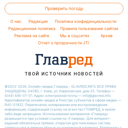
Закуски
Кейт Миддлтон
Новости Житомира
Оптические иллюзии
Окрашивание волос
Проверить погоду
Салаты
Алла Пугачева
Новости Одессы
Народные приметы
Простые блюда
Максим Галкин
O нас
Редакция
Политика конфиденциальности
Все о шоу-бизнесе
Легкие десерты
Редакционная политика
Настя Каменских
Правила пользования сайтом
Реклама на сайте
Мы в соцсетях
Архив
Напитки
Виталий Козловский
Отчет о прозрачности JTI
Праздничное меню
Потап
София Ротару
Ольга Сумская
ТВОЙ ИСТОЧНИК НОВОСТЕЙ
©2002-2026, Онлайн-медиа Главред - GLAVRED.INFO. ВСЕ ПРАВА
ЗАЩИЩЕНЫ. 04080, г. Киев, ул. Кириловская, дом 23. Телефон —
(044) 490-01-01. Адрес электронной почты — info@glavred.info.
Идентификатор онлайн-медиа в Реестре cубъектов в сфере медиа —
R40-01822.
Перепечатка, копирование или воспроизведение
информации, содержащей ссылку на агенство ГЛАВРЕД, в каком-
либо виде запрещено. Использование материалов «Главред»
разрешается при условии ссылки на «Главред». Для интернет-
изданий обязательна прямая, открытая для поисковых систем,
гиперссылка в первом абзаце на конкретный материал. Материалы с