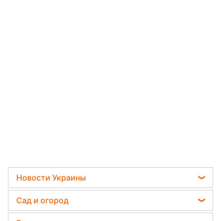
Новости Украины
Телеграм новости Украины
Сад и огород
Пенсии в Украине
Садовод назвал самое эффективное средство