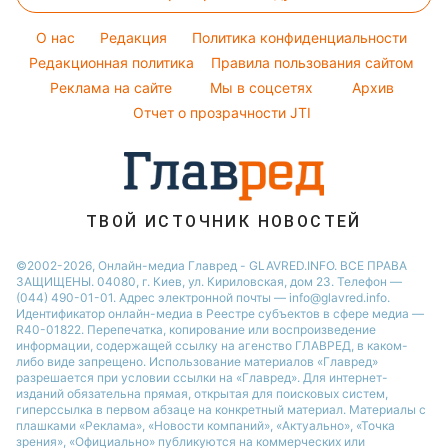
Окрашивание волос
Настя Каменских
Легкие десерты
Новости Тернополя
Оптические иллюзии
Красивый маникюр
Виталий Козловский
O нас
Редакция
Политика конфиденциальности
Напитки
Новости Житомира
Народные приметы
Редакционная политика
Правила пользования сайтом
Потап
Праздничное меню
Новости Одессы
Реклама на сайте
Мы в соцсетях
Архив
Все о шоу-бизнесе
София Ротару
Новости Харькова
Отчет о прозрачности JTI
Новости Полтавы
ТВОЙ ИСТОЧНИК НОВОСТЕЙ
©2002-2026, Онлайн-медиа Главред - GLAVRED.INFO. ВСЕ ПРАВА
ЗАЩИЩЕНЫ. 04080, г. Киев, ул. Кириловская, дом 23. Телефон —
(044) 490-01-01. Адрес электронной почты — info@glavred.info.
Идентификатор онлайн-медиа в Реестре cубъектов в сфере медиа —
R40-01822.
Перепечатка, копирование или воспроизведение
информации, содержащей ссылку на агенство ГЛАВРЕД, в каком-
либо виде запрещено. Использование материалов «Главред»
разрешается при условии ссылки на «Главред». Для интернет-
изданий обязательна прямая, открытая для поисковых систем,
гиперссылка в первом абзаце на конкретный материал. Материалы с
плашками «Реклама», «Новости компаний», «Актуально», «Точка
зрения», «Официально» публикуются на коммерческих или