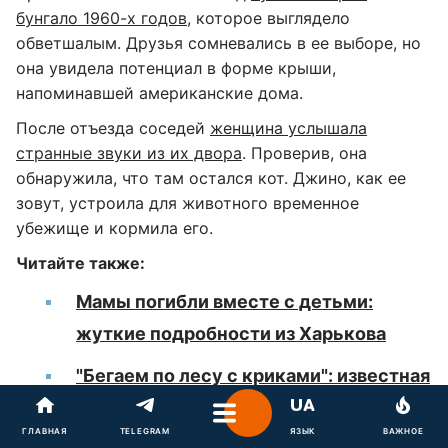
бунгало 1960-х годов
, которое выглядело
обветшалым. Друзья сомневались в ее выборе, но
она увидела потенциал в форме крыши,
напоминавшей американские дома.
После отъезда соседей
женщина услышала
странные звуки из их двора
. Проверив, она
обнаружила, что там остался кот. Джино, как ее
зовут, устроила для животного временное
убежище и кормила его.
Читайте также:
Мамы погибли вместе с детьми:
жуткие подробности из Харькова
"Бегаем по лесу с криками": известная
ведущая заявила об исчезновении
ГЛАВНАЯ
TELEGRAM
ЯЗЫК
ВАЖНОЕ
ребенка