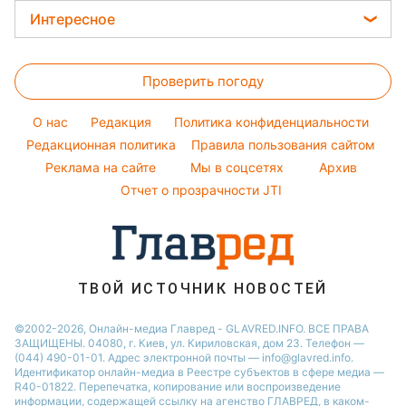
Окрашивание волос
Максим Галкин
Новости Львова
Погода на завтра
Интересное
Красивый маникюр
Настя Каменских
Новости Харькова
Пылевая буря
Головоломки
Модные ошибки
Виталий Козловский
Новости Днепра
Проверить погоду
Тесты по картинке
Новости моды
Потап
Новости Полтавы
Оптические иллюзии
Советы от Андре Тана
O нас
Редакция
Политика конфиденциальности
Новости Тернополя
Народные приметы
Редакционная политика
Правила пользования сайтом
Новости Сум
Реклама на сайте
Мы в соцсетях
Архив
Все о шоу-бизнесе
Новости Житомира
Отчет о прозрачности JTI
Новости Черкассы
Новости Одессы
Новости Ровно
ТВОЙ ИСТОЧНИК НОВОСТЕЙ
Новости Запорожья
©2002-2026, Онлайн-медиа Главред - GLAVRED.INFO. ВСЕ ПРАВА
ЗАЩИЩЕНЫ. 04080, г. Киев, ул. Кириловская, дом 23. Телефон —
(044) 490-01-01. Адрес электронной почты — info@glavred.info.
Идентификатор онлайн-медиа в Реестре cубъектов в сфере медиа —
R40-01822.
Перепечатка, копирование или воспроизведение
информации, содержащей ссылку на агенство ГЛАВРЕД, в каком-