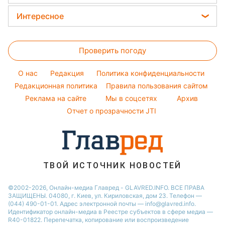
Настя Каменских
Окрашивание волос
Прогноз погоды
Новости Харькова
Цены на продукты
Интересное
Виталий Козловский
Красивый маникюр
Новости Полтавы
Потап
Головоломки
Модные ошибки
Новости Львова
Проверить погоду
Тесты по картинке
Новости моды
Новости Сум
Оптические иллюзии
Советы от Андре Тана
O нас
Редакция
Политика конфиденциальности
Новости Днепра
Народные приметы
Редакционная политика
Правила пользования сайтом
Новости Черкассы
Реклама на сайте
Мы в соцсетях
Архив
Все о шоу-бизнесе
Новости Тернополя
Отчет о прозрачности JTI
Новости Ровно
Новости Житомира
Новости Запорожья
ТВОЙ ИСТОЧНИК НОВОСТЕЙ
Новости Одессы
©2002-2026, Онлайн-медиа Главред - GLAVRED.INFO. ВСЕ ПРАВА
ЗАЩИЩЕНЫ. 04080, г. Киев, ул. Кириловская, дом 23. Телефон —
(044) 490-01-01. Адрес электронной почты — info@glavred.info.
Идентификатор онлайн-медиа в Реестре cубъектов в сфере медиа —
R40-01822.
Перепечатка, копирование или воспроизведение