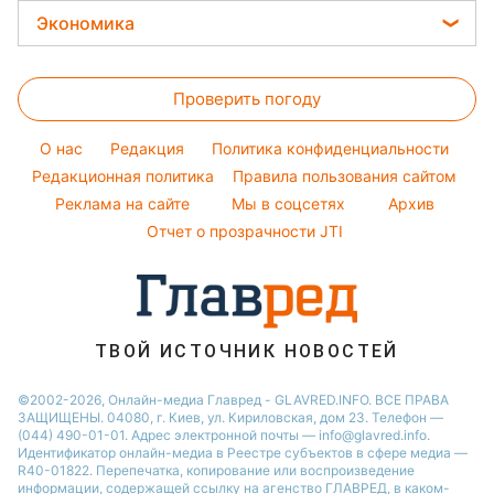
Тесты по картинке
Окрашивание волос
Закуски
Настя Каменских
Экономика
Новости Харькова
Оптические иллюзии
Красивый маникюр
Салаты
Виталий Козловский
Новости Полтавы
Цены на продукты
Народные приметы
Простые блюда
Потап
Проверить погоду
Денежная помощь
Все о шоу-бизнесе
Легкие десерты
София Ротару
Тарифы
O нас
Редакция
Политика конфиденциальности
Напитки
Ольга Сумская
Курс валют
Редакционная политика
Правила пользования сайтом
Праздничное меню
Филипп Киркоров
Реклама на сайте
Мы в соцсетях
Архив
Елена Зеленская
Отчет о прозрачности JTI
Ани Лорак
ТВОЙ ИСТОЧНИК НОВОСТЕЙ
©2002-2026, Онлайн-медиа Главред - GLAVRED.INFO. ВСЕ ПРАВА
ЗАЩИЩЕНЫ. 04080, г. Киев, ул. Кириловская, дом 23. Телефон —
(044) 490-01-01. Адрес электронной почты — info@glavred.info.
Идентификатор онлайн-медиа в Реестре cубъектов в сфере медиа —
R40-01822.
Перепечатка, копирование или воспроизведение
информации, содержащей ссылку на агенство ГЛАВРЕД, в каком-