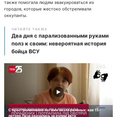
также помогала людям эвакуироваться из
городов, которые жестоко обстреливали
оккупанты.
ЧИТАЙТЕ ТАКЖЕ
Два дня с парализованными руками
полз к своим: невероятная история
бойца ВСУ
С простреленными ногами везла раненых: как 15-
летняя Лиза оказалась за рулем авто