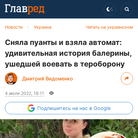
Новости
›
Украина
Читать на украинском
Сняла пуанты и взяла автомат:
удивительная история балерины,
ушедшей воевать в тероборону
Дмитрий Видоменко
4 июля 2022, 18:11
Подпишитесь
на нас в Google