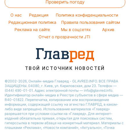
Советы от Андре Тана
Новости Одессы
Проверить погоду
Тесты по картинке
Алла Пугачева
Простые блюда
Новости Харькова
Оптические иллюзии
Максим Галкин
O нас
Редакция
Политика конфиденциальности
Легкие десерты
Новости Полтавы
Народные приметы
Редакционная политика
Настя Каменских
Правила пользования сайтом
Напитки
Реклама на сайте
Мы в соцсетях
Архив
Все о шоу-бизнесе
Виталий Козловский
Отчет о прозрачности JTI
Потап
София Ротару
Ольга Сумская
ТВОЙ ИСТОЧНИК НОВОСТЕЙ
©2002-2026, Онлайн-медиа Главред - GLAVRED.INFO. ВСЕ ПРАВА
ЗАЩИЩЕНЫ. 04080, г. Киев, ул. Кириловская, дом 23. Телефон —
(044) 490-01-01. Адрес электронной почты — info@glavred.info.
Идентификатор онлайн-медиа в Реестре cубъектов в сфере медиа —
R40-01822.
Перепечатка, копирование или воспроизведение
информации, содержащей ссылку на агенство ГЛАВРЕД, в каком-
либо виде запрещено. Использование материалов «Главред»
разрешается при условии ссылки на «Главред». Для интернет-
изданий обязательна прямая, открытая для поисковых систем,
гиперссылка в первом абзаце на конкретный материал. Материалы с
плашками «Реклама», «Новости компаний», «Актуально», «Точка