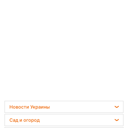
Новости Украины
Телеграм новости Украины
Сад и огород
Пенсии в Украине