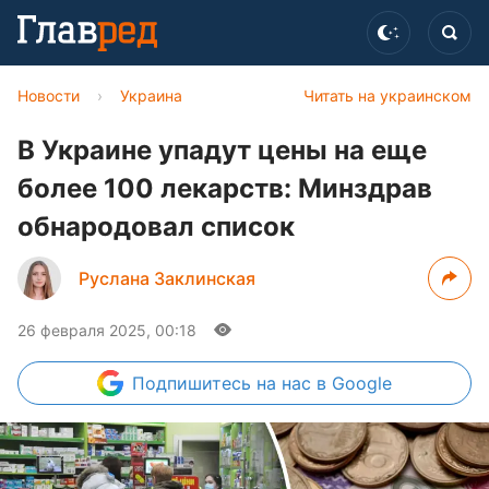
Новости
›
Украина
Читать на украинском
В Украине упадут цены на еще
более 100 лекарств: Минздрав
обнародовал список
Руслана Заклинская
26 февраля 2025, 00:18
Подпишитесь
на нас в Google