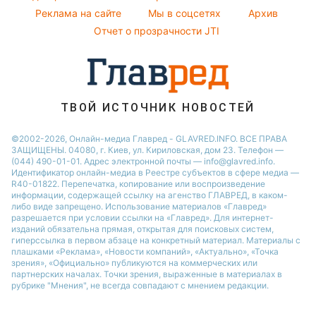
Реклама на сайте
Мы в соцсетях
Архив
Пылевая буря
Настя Каменских
Отчет о прозрачности JTI
ТВОЙ ИСТОЧНИК НОВОСТЕЙ
©2002-2026, Онлайн-медиа Главред - GLAVRED.INFO. ВСЕ ПРАВА
ЗАЩИЩЕНЫ. 04080, г. Киев, ул. Кириловская, дом 23. Телефон —
(044) 490-01-01. Адрес электронной почты — info@glavred.info.
Идентификатор онлайн-медиа в Реестре cубъектов в сфере медиа —
R40-01822.
Перепечатка, копирование или воспроизведение
информации, содержащей ссылку на агенство ГЛАВРЕД, в каком-
либо виде запрещено. Использование материалов «Главред»
разрешается при условии ссылки на «Главред». Для интернет-
изданий обязательна прямая, открытая для поисковых систем,
гиперссылка в первом абзаце на конкретный материал. Материалы с
плашками «Реклама», «Новости компаний», «Актуально», «Точка
зрения», «Официально» публикуются на коммерческих или
партнерских началах. Точки зрения, выраженные в материалах в
рубрике "Мнения", не всегда совпадают с мнением редакции.