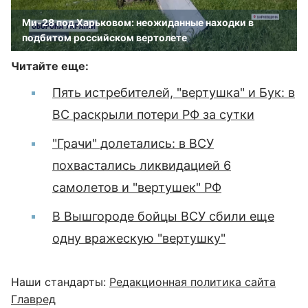
Ми-28 под Харьковом: неожиданные находки в
подбитом российском вертолете
Читайте еще:
Пять истребителей, "вертушка" и Бук: в
ВС раскрыли потери РФ за сутки
"Грачи" долетались: в ВСУ
похвастались ликвидацией 6
самолетов и "вертушек" РФ
В Вышгороде бойцы ВСУ сбили еще
одну вражескую "вертушку"
Наши стандарты:
Редакционная политика сайта
Главред