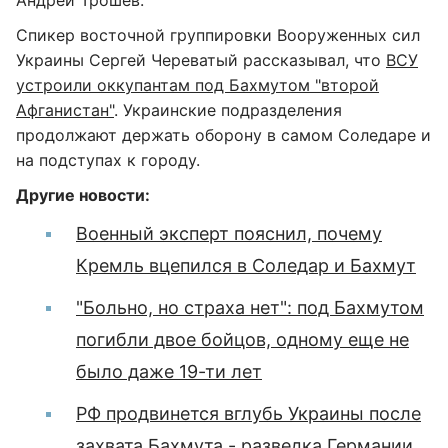
Андрей Трошев.
Спикер восточной группировки Вооруженных сил
Украины Сергей Череватый рассказывал, что
ВСУ
устроили оккупантам под Бахмутом "второй
Афганистан"
. Украинские подразделения
продолжают держать оборону в самом Соледаре и
на подступах к городу.
Другие новости:
Военный эксперт пояснил, почему
Кремль вцепился в Соледар и Бахмут
"Больно, но страха нет": под Бахмутом
погибли двое бойцов, одному еще не
было даже 19-ти лет
РФ продвинется вглубь Украины после
захвата Бахмута - разведка Германии