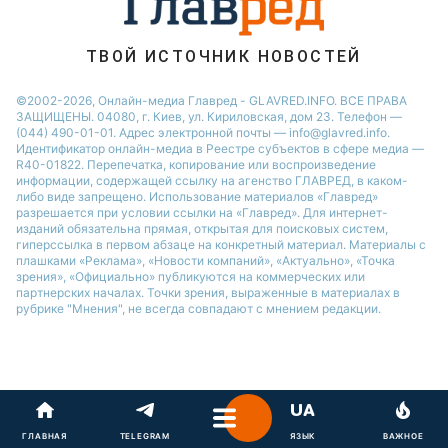
ТВОЙ ИСТОЧНИК НОВОСТЕЙ
©2002-2026, Онлайн-медиа Главред - GLAVRED.INFO. ВСЕ ПРАВА
ЗАЩИЩЕНЫ. 04080, г. Киев, ул. Кириловская, дом 23. Телефон —
(044) 490-01-01. Адрес электронной почты — info@glavred.info.
Идентификатор онлайн-медиа в Реестре cубъектов в сфере медиа —
R40-01822.
Перепечатка, копирование или воспроизведение
информации, содержащей ссылку на агенство ГЛАВРЕД, в каком-
либо виде запрещено. Использование материалов «Главред»
разрешается при условии ссылки на «Главред». Для интернет-
изданий обязательна прямая, открытая для поисковых систем,
гиперссылка в первом абзаце на конкретный материал. Материалы с
плашками «Реклама», «Новости компаний», «Актуально», «Точка
зрения», «Официально» публикуются на коммерческих или
партнерских началах. Точки зрения, выраженные в материалах в
рубрике "Мнения", не всегда совпадают с мнением редакции.
ГЛАВНАЯ
TELEGRAM
ЯЗЫК
ВАЖНОЕ