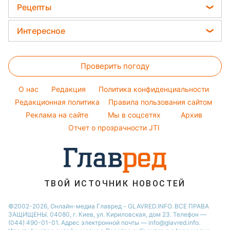
Модные ошибки
Ани Лорак
Рецепты
Новости Ровно
Новости моды
Кейт Миддлтон
Закуски
Новости Львова
Интересное
Советы от Андре Тана
Алла Пугачева
Салаты
Новости Запорожья
Головоломки
Женские стрижки
Максим Галкин
Простые блюда
Новости Днепра
Проверить погоду
Тесты по картинке
Окрашивание волос
Настя Каменских
Легкие десерты
Новости Тернополя
Оптические иллюзии
Красивый маникюр
Виталий Козловский
O нас
Редакция
Политика конфиденциальности
Напитки
Новости Житомира
Народные приметы
Редакционная политика
Правила пользования сайтом
Потап
Праздничное меню
Новости Одессы
Реклама на сайте
Мы в соцсетях
Архив
Все о шоу-бизнесе
София Ротару
Новости Харькова
Отчет о прозрачности JTI
Новости Полтавы
ТВОЙ ИСТОЧНИК НОВОСТЕЙ
©2002-2026, Онлайн-медиа Главред - GLAVRED.INFO. ВСЕ ПРАВА
ЗАЩИЩЕНЫ. 04080, г. Киев, ул. Кириловская, дом 23. Телефон —
(044) 490-01-01. Адрес электронной почты — info@glavred.info.