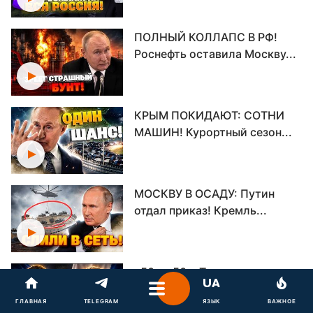
ПОЛНЫЙ КОЛЛАПС В РФ!
Роснефть оставила Москву...
КРЫМ ПОКИДАЮТ: СОТНИ
МАШИН! Курортный сезон...
МОСКВУ В ОСАДУ: Путин
отдал приказ! Кремль...
«50 на 50»: Туск предупредил
о решающих 100...
ГЛАВНАЯ
TELEGRAM
ЯЗЫК
ВАЖНОЕ