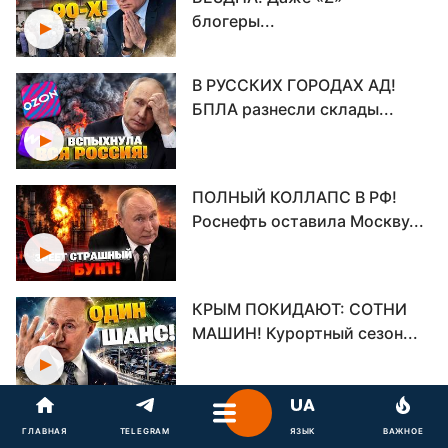
блогеры...
В РУССКИХ ГОРОДАХ АД!
БПЛА разнесли склады...
ПОЛНЫЙ КОЛЛАПС В РФ!
Роснефть оставила Москву...
КРЫМ ПОКИДАЮТ: СОТНИ
МАШИН! Курортный сезон...
МОСКВУ В ОСАДУ: Путин
ГЛАВНАЯ
TELEGRAM
ЯЗЫК
ВАЖНОЕ
отдал приказ! Кремль...