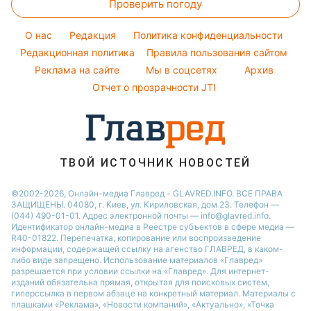
Проверить погоду
Тесты по картинке
Новости моды
Потап
Новости Сум
Оптические иллюзии
Советы от Андре Тана
O нас
Редакция
Политика конфиденциальности
Новости Днепра
Народные приметы
Редакционная политика
Правила пользования сайтом
Новости Черкассы
Реклама на сайте
Мы в соцсетях
Архив
Все о шоу-бизнесе
Новости Тернополя
Отчет о прозрачности JTI
Новости Ровно
Новости Житомира
Новости Запорожья
ТВОЙ ИСТОЧНИК НОВОСТЕЙ
Новости Одессы
©2002-2026, Онлайн-медиа Главред - GLAVRED.INFO. ВСЕ ПРАВА
ЗАЩИЩЕНЫ. 04080, г. Киев, ул. Кириловская, дом 23. Телефон —
(044) 490-01-01. Адрес электронной почты — info@glavred.info.
Идентификатор онлайн-медиа в Реестре cубъектов в сфере медиа —
R40-01822.
Перепечатка, копирование или воспроизведение
информации, содержащей ссылку на агенство ГЛАВРЕД, в каком-
либо виде запрещено. Использование материалов «Главред»
разрешается при условии ссылки на «Главред». Для интернет-
изданий обязательна прямая, открытая для поисковых систем,
гиперссылка в первом абзаце на конкретный материал. Материалы с
плашками «Реклама», «Новости компаний», «Актуально», «Точка