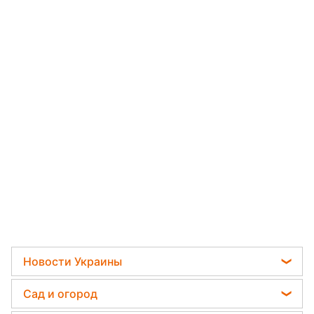
Новости Украины
Телеграм новости Украины
Сад и огород
Пенсии в Украине