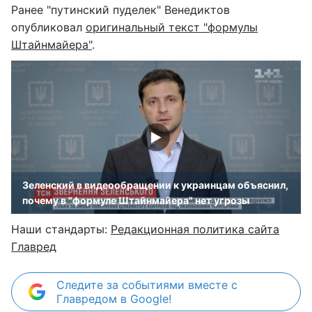
Ранее "путинский пуделек" Венедиктов
опубликовал
оригинальный текст "формулы
Штайнмайера"
.
Зеленский в видеообращении к украинцам объяснил,
почему в "формуле Штайнмайера" нет угрозы
Наши стандарты:
Редакционная политика сайта
Главред
Следите за событиями вместе с
Главредом в Google!