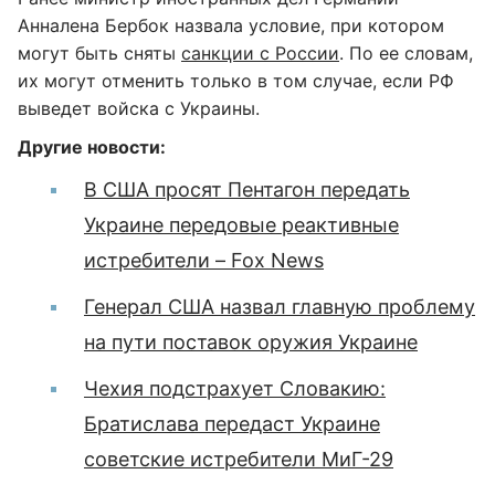
Анналена Бербок назвала условие, при котором
могут быть сняты
санкции с России
. По ее словам,
их могут отменить только в том случае, если РФ
выведет войска с Украины.
Другие новости:
В США просят Пентагон передать
Украине передовые реактивные
истребители – Fox News
Генерал США назвал главную проблему
на пути поставок оружия Украине
Чехия подстрахует Словакию:
Братислава передаст Украине
советские истребители МиГ-29