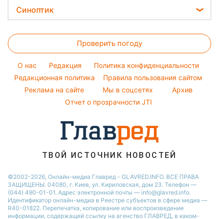
Денежная помощь
Народные приметы
Кейт Миддлтон
Закуски
Стирка
Синоптик
Новости Черкассы
Тарифы
Алла Пугачева
Салаты
Комнатные растения
Новости Одессы
Прогноз погоды
Курс валют
Максим Галкин
Простые блюда
Проверить погоду
Магнитные бури
Настя Каменских
Легкие десерты
Погода на сегодня
O нас
Редакция
Политика конфиденциальности
Напитки
Погода на завтра
Редакционная политика
Правила пользования сайтом
Праздничное меню
Реклама на сайте
Мы в соцсетях
Архив
Пылевая буря
Отчет о прозрачности JTI
ТВОЙ ИСТОЧНИК НОВОСТЕЙ
©2002-2026, Онлайн-медиа Главред - GLAVRED.INFO. ВСЕ ПРАВА
ЗАЩИЩЕНЫ. 04080, г. Киев, ул. Кириловская, дом 23. Телефон —
(044) 490-01-01. Адрес электронной почты — info@glavred.info.
Идентификатор онлайн-медиа в Реестре cубъектов в сфере медиа —
R40-01822.
Перепечатка, копирование или воспроизведение
информации, содержащей ссылку на агенство ГЛАВРЕД, в каком-