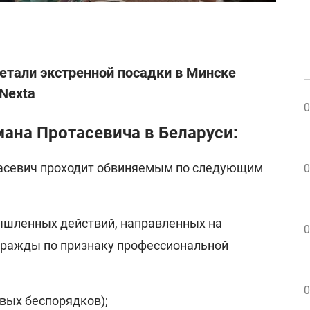
детали экстренной посадки в Минске
 Nexta
0
ана Протасевича в Беларуси:
тасевич проходит обвиняемым по следующим
0
мышленных действий, направленных на
0
вражды по признаку профессиональной
0
овых беспорядков);