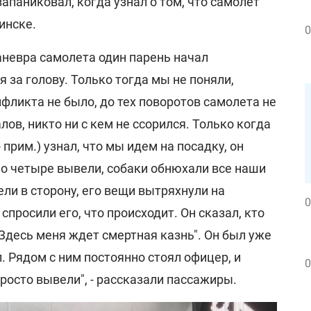
запаниковал, когда узнал о том, что самолет
инске.
0
аневра самолета один парень начал
я за голову. Только тогда мы не поняли,
фликта не было, до тех поворотов самолета не
лов, никто ни с кем не ссорился. Только когда
 прим.) узнал, что мы идем на посадку, он
по четыре вывели, собаки обнюхали все наши
ели в сторону, его вещи вытряхнули на
0
спросили его, что происходит. Он сказал, кто
 "Здесь меня ждет смертная казнь". Он был уже
. Рядом с ним постоянно стоял офицер, и
0
росто вывели", - рассказали пассажиры.