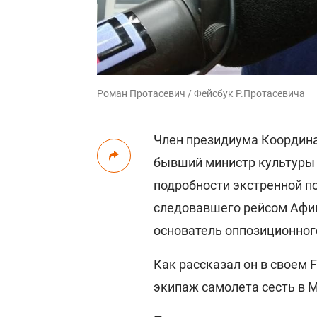
Роман Протасевич / Фейсбук Р.Протасевича
Член президиума Координа
бывший министр культуры
подробности экстренной по
следовавшего рейсом Афин
основатель оппозиционног
Как рассказал он в своем
F
экипаж самолета сесть в 