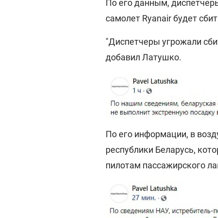
По его данным, диспетчеры
самолет Ryanair будет сбит
"Диспетчеры угрожали сбит
добавил Латушко.
По его информации, в возд
республики Беларусь, кот
пилотам пассажирского лай