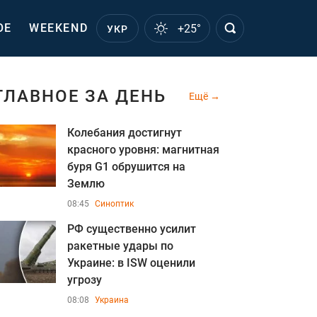
ОЕ
WEEKEND
+25°
УКР
ГЛАВНОЕ ЗА ДЕНЬ
Ещё
Колебания достигнут
красного уровня: магнитная
буря G1 обрушится на
Землю
08:45
Синоптик
РФ существенно усилит
ракетные удары по
Украине: в ISW оценили
угрозу
08:08
Украина