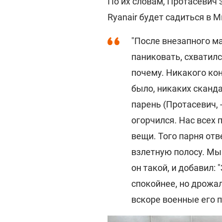
По их словам, Протасевич 
Ryanair будет садиться в М
"После внезапного м
паниковать, схватилс
почему. Никакого кон
было, никаких сканда
парень (Протасевич, -
огорчился. Нас всех 
вещи. Того парня отв
взлетную полосу. Мы 
он такой, и добавил:
спокойнее, но дрожал
вскоре военные его п