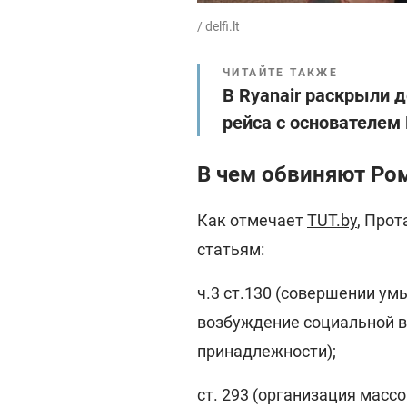
/ delfi.lt
ЧИТАЙТЕ ТАКЖЕ
В Ryanair раскрыли 
рейса с основателем
В чем обвиняют Ром
Как отмечает
TUT.by
, Про
статьям:
ч.3 ст.130 (совершении у
возбуждение социальной 
принадлежности);
ст. 293 (организация масс