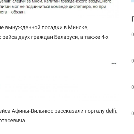
сле вынужденной посадки в Минске,
0
 рейса двух граждан Беларуси, а также 4-х
0
0
ейса Афины-Вильнюс рассказали порталу
delfi.
0
отасевича.