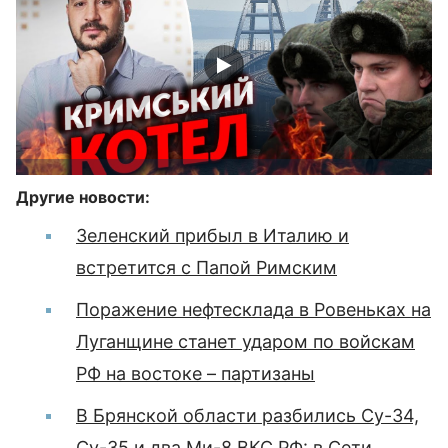
Другие новости:
Зеленский прибыл в Италию и
встретится с Папой Римским
Поражение нефтесклада в Ровеньках на
Луганщине станет ударом по войскам
РФ на востоке – партизаны
В Брянской области разбились Су-34,
Су-35 и два Ми-8 ВКС РФ: в Сети