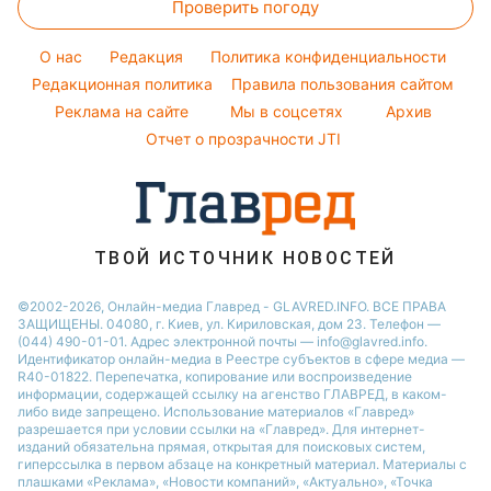
Виталий Козловский
Проверить погоду
Магнитные бури
Напитки
Новости Одессы
Народные приметы
Потап
Погода на сегодня
Праздничное меню
Новости Харькова
O нас
Редакция
Политика конфиденциальности
Все о шоу-бизнесе
София Ротару
Погода на завтра
Редакционная политика
Правила пользования сайтом
Новости Полтавы
Реклама на сайте
Мы в соцсетях
Архив
Пылевая буря
Новости Сум
Отчет о прозрачности JTI
ТВОЙ ИСТОЧНИК НОВОСТЕЙ
©2002-2026, Онлайн-медиа Главред - GLAVRED.INFO. ВСЕ ПРАВА
ЗАЩИЩЕНЫ. 04080, г. Киев, ул. Кириловская, дом 23. Телефон —
(044) 490-01-01. Адрес электронной почты — info@glavred.info.
Идентификатор онлайн-медиа в Реестре cубъектов в сфере медиа —
R40-01822.
Перепечатка, копирование или воспроизведение
информации, содержащей ссылку на агенство ГЛАВРЕД, в каком-
либо виде запрещено. Использование материалов «Главред»
разрешается при условии ссылки на «Главред». Для интернет-
изданий обязательна прямая, открытая для поисковых систем,
гиперссылка в первом абзаце на конкретный материал. Материалы с
плашками «Реклама», «Новости компаний», «Актуально», «Точка