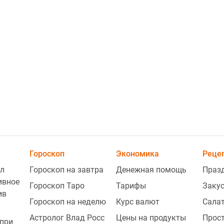
2
2
Гороскоп
Экономика
Реце
л
Гороскоп на завтра
Денежная помощь
Праз
2
ивное
Гороскоп Таро
Тарифы
Заку
ив
Гороскоп на неделю
Курс валют
Сала
2
Астролог Влад Росс
Цены на продукты
Прос
при