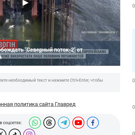
0
обождать "Северный поток-2" от
й
ите необходимый текст и нажмите Ctrl+Enter, чтобы
0
нная политика сайта Главред
0
в соцсетях:
0