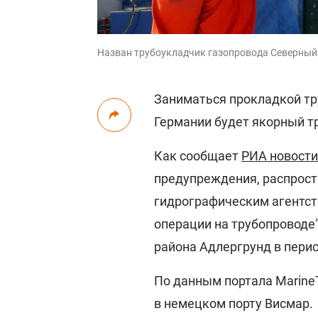
Назван трубоукладчик газопровода Северный п
Заниматься прокладкой тр
Германии будет якорный т
Как сообщает
РИА новости
предупреждения, распрос
гидрографическим агентст
операции на трубопроводе
района Адлергрунд в период
По данным портала MarineT
в немецком порту Висмар.