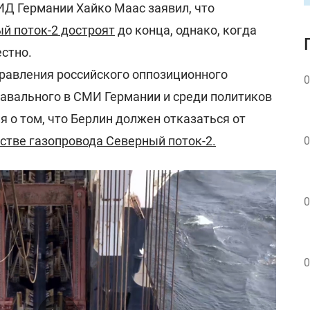
ИД Германии Хайко Маас заявил, что
й поток-2 достроят
до конца, однако, когда
естно.
травления российского оппозиционного
0
авального в СМИ Германии и среди политиков
я о том, что Берлин должен отказаться от
ьстве газопровода Северный поток-2.
0
0
0