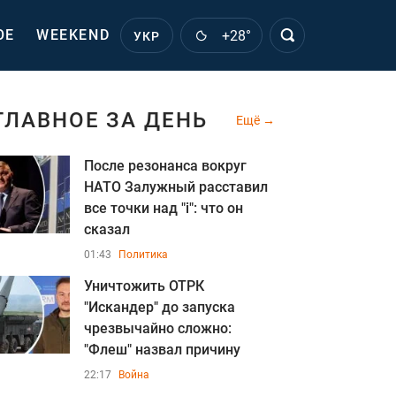
ОЕ
WEEKEND
+28°
УКР
ГЛАВНОЕ ЗА ДЕНЬ
Ещё
После резонанса вокруг
НАТО Залужный расставил
все точки над "i": что он
сказал
01:43
Политика
Уничтожить ОТРК
"Искандер" до запуска
чрезвычайно сложно:
"Флеш" назвал причину
22:17
Война