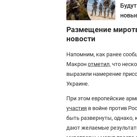
Будут
новые
Размещение миротв
новости
Напомним, как ранее соо
Макрон
отметил,
что неско
выразили намерение присо
Украине.
При этом европейские ар
участия
в войне против Ро
быть развернуты, однако, 
дают желаемые результаты