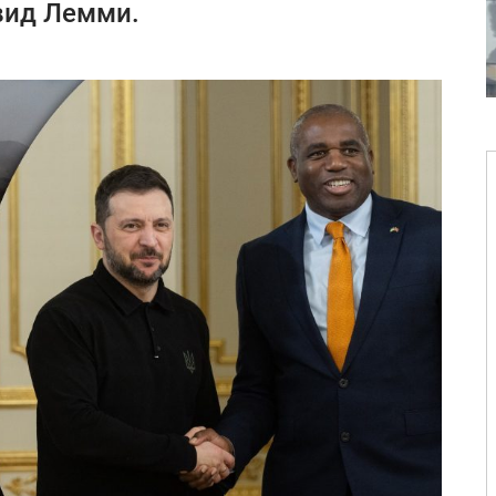
эвид Лемми.