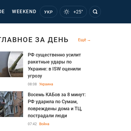
ОЕ
WEEKEND
+25°
УКР
ГЛАВНОЕ ЗА ДЕНЬ
Ещё
РФ существенно усилит
ракетные удары по
Украине: в ISW оценили
угрозу
08:08
Украина
Восемь КАБов за 8 минут:
РФ ударила по Сумам,
повреждены дома и ТЦ,
пострадали люди
07:42
Война