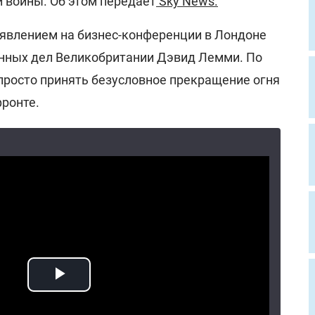
 войны. Об этом передает
Sky News.
заявлением на бизнес-конференции в Лондоне
нных дел Великобритании Дэвид Лемми. По
 просто принять безусловное прекращение огня
фронте.