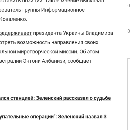
оставить позиции. Такое мнение высказал
0
зреватель группы Информационное
Коваленко.
0
оддерживает
президента Украины Владимира
мотреть возможность направления своих
альной миротворческой миссии. Об этом
встралии Энтони Албанизи, сообщает
лся станцией: Зеленский рассказал о судьбе
тупательные операции": Зеленский назвал 3