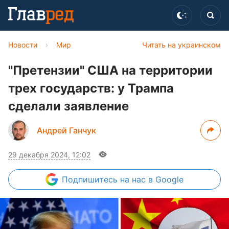
Новости
›
Мир
Читать на украинском
"Претензии" США на территории
трех государств: у Трампа
сделали заявление
Андрей Ганчук
29 декабря 2024, 12:02
Подпишитесь
на нас в Google