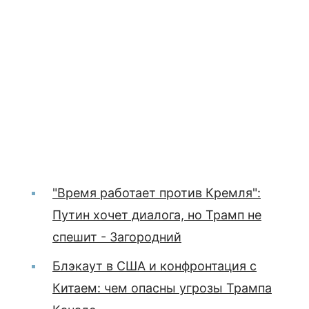
"Время работает против Кремля":
Путин хочет диалога, но Трамп не
спешит - Загородний
Блэкаут в США и конфронтация с
Китаем: чем опасны угрозы Трампа