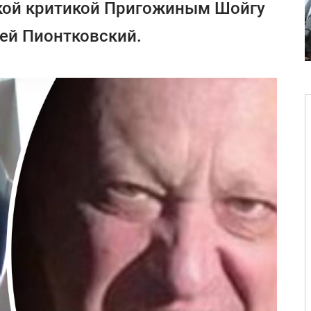
ткой критикой Пригожиным Шойгу
рей Пионтковский.