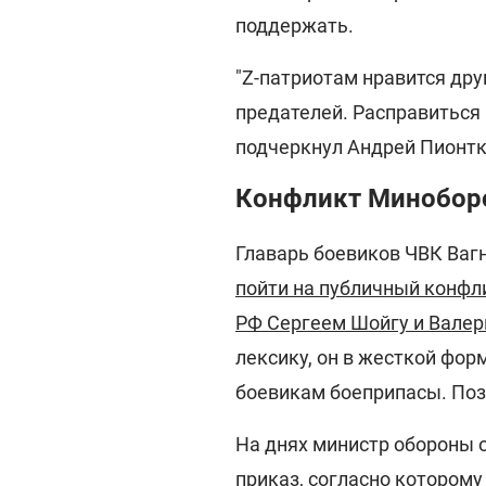
поддержать.
"Z-патриотам нравится др
предателей. Расправиться 
подчеркнул Андрей Пионтк
Конфликт Минобор
Главарь боевиков ЧВК Ваг
пойти на публичный конфл
РФ Сергеем Шойгу и Вале
лексику, он в жесткой фор
боевикам боеприпасы. Поз
На днях министр обороны 
приказ
, согласно котором