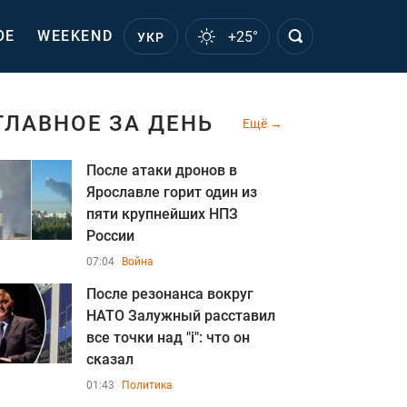
ОЕ
WEEKEND
+25°
УКР
ГЛАВНОЕ ЗА ДЕНЬ
Ещё
После атаки дронов в
Ярославле горит один из
пяти крупнейших НПЗ
России
07:04
Война
После резонанса вокруг
НАТО Залужный расставил
все точки над "i": что он
сказал
01:43
Политика