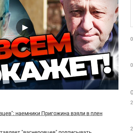
0
0
2
вцев": наемники Пригожина взяли в плен
2
тавляет "вагнеровцев" подписывать