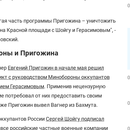
0
угая часть программы Пригожина – уничтожить
на Красной площади с Шойгу и Герасимовым", -
овский.
оны и Пригожина
нер
Евгений Пригожин в начале мая решил
икт с руководством Минобороны оккупантов
0
рием Герасимовым
. Применив нецензурную
ме потребовал от них предоставить своим
0
же Пригожин вывел Вагнер из Бахмута.
оккупантов России
Сергей Шойгу подписал
у все российские частные военные компании
0