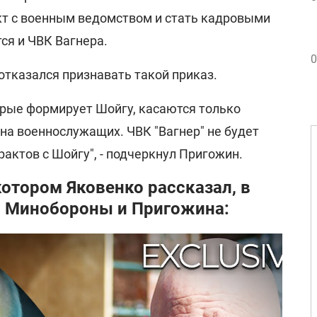
т с военным ведомством и стать кадровыми
ся и ЧВК Вагнера.
0
отказался признавать такой приказ.
орые формирует Шойгу, касаются только
на военнослужащих. ЧВК "Вагнер" не будет
актов с Шойгу", - подчеркнул Пригожин.
котором Яковенко рассказал, в
а Минобороны и Пригожина: