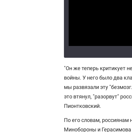
"Он же теперь критикует н
войны. У него было два кла
мы развязали эту "безмозгл
это втянул, "разорвут" рос
Пионтковский.
По его словам, россиянам
Минобороны и Герасимова р