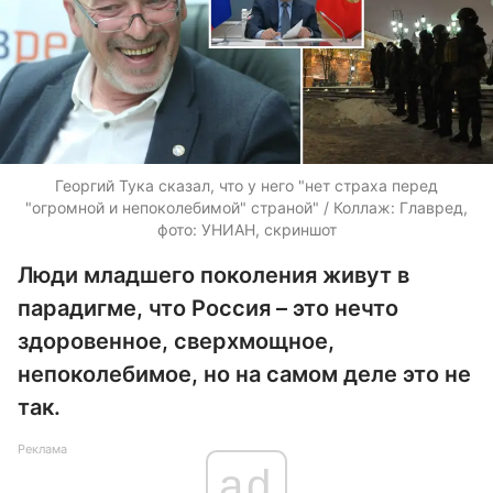
Георгий Тука сказал, что у него "нет страха перед
"огромной и непоколебимой" страной" / Коллаж: Главред,
фото: УНИАН, скриншот
Люди младшего поколения живут в
парадигме, что Россия – это нечто
здоровенное, сверхмощное,
непоколебимое, но на самом деле это не
так.
Реклама
ad