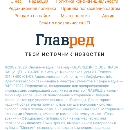
O нас
Редакция
Политика конфиденциальности
Легкие десерты
Новости Полтавы
Народные приметы
Редакционная политика
Настя Каменских
Правила пользования сайтом
Напитки
Реклама на сайте
Мы в соцсетях
Архив
Все о шоу-бизнесе
Виталий Козловский
Отчет о прозрачности JTI
Потап
София Ротару
Ольга Сумская
ТВОЙ ИСТОЧНИК НОВОСТЕЙ
©2002-2026, Онлайн-медиа Главред - GLAVRED.INFO. ВСЕ ПРАВА
ЗАЩИЩЕНЫ. 04080, г. Киев, ул. Кириловская, дом 23. Телефон —
(044) 490-01-01. Адрес электронной почты — info@glavred.info.
Идентификатор онлайн-медиа в Реестре cубъектов в сфере медиа —
R40-01822.
Перепечатка, копирование или воспроизведение
информации, содержащей ссылку на агенство ГЛАВРЕД, в каком-
либо виде запрещено. Использование материалов «Главред»
разрешается при условии ссылки на «Главред». Для интернет-
изданий обязательна прямая, открытая для поисковых систем,
гиперссылка в первом абзаце на конкретный материал. Материалы с
плашками «Реклама», «Новости компаний», «Актуально», «Точка
зрения», «Официально» публикуются на коммерческих или
партнерских началах. Точки зрения, выраженные в материалах в
рубрике "Мнения", не всегда совпадают с мнением редакции.