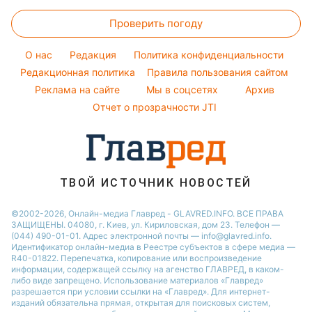
Головоломки
Новости Сум
Погода на сегодня
Праздничное меню
Виталий Козловский
Проверить погоду
Тесты по картинке
Новости Днепра
Погода на завтра
Потап
Оптические иллюзии
Новости Черкассы
O нас
Редакция
Политика конфиденциальности
Пылевая буря
София Ротару
Народные приметы
Редакционная политика
Новости Тернополя
Правила пользования сайтом
Реклама на сайте
Мы в соцсетях
Архив
Все о шоу-бизнесе
Новости Ровно
Отчет о прозрачности JTI
Новости Житомира
Новости Запорожья
Новости Одессы
ТВОЙ ИСТОЧНИК НОВОСТЕЙ
©2002-2026, Онлайн-медиа Главред - GLAVRED.INFO. ВСЕ ПРАВА
ЗАЩИЩЕНЫ. 04080, г. Киев, ул. Кириловская, дом 23. Телефон —
(044) 490-01-01. Адрес электронной почты — info@glavred.info.
Идентификатор онлайн-медиа в Реестре cубъектов в сфере медиа —
R40-01822.
Перепечатка, копирование или воспроизведение
информации, содержащей ссылку на агенство ГЛАВРЕД, в каком-
либо виде запрещено. Использование материалов «Главред»
разрешается при условии ссылки на «Главред». Для интернет-
изданий обязательна прямая, открытая для поисковых систем,