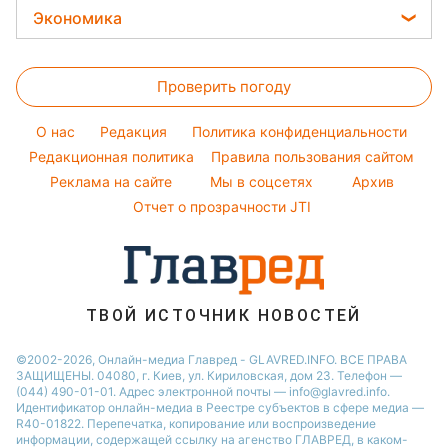
Модные ошибки
Филипп Киркоров
Прогноз погоды
Легкие десерты
Экономика
Новости Запорожья
Авто
Новости моды
Елена Зеленская
Магнитные бури
Напитки
Новости Харькова
Цены на продукты
Стирка
Ани Лорак
Погода на сегодня
Праздничное меню
Новости Львова
Проверить погоду
Денежная помощь
Комнатные растения
Кейт Миддлтон
Погода на завтра
Новости Полтавы
Тарифы
O нас
Редакция
Политика конфиденциальности
Пылевая буря
Новости Днепра
Курс валют
Редакционная политика
Правила пользования сайтом
Реклама на сайте
Мы в соцсетях
Архив
Отчет о прозрачности JTI
ТВОЙ ИСТОЧНИК НОВОСТЕЙ
©2002-2026, Онлайн-медиа Главред - GLAVRED.INFO. ВСЕ ПРАВА
ЗАЩИЩЕНЫ. 04080, г. Киев, ул. Кириловская, дом 23. Телефон —
(044) 490-01-01. Адрес электронной почты — info@glavred.info.
Идентификатор онлайн-медиа в Реестре cубъектов в сфере медиа —
R40-01822.
Перепечатка, копирование или воспроизведение
информации, содержащей ссылку на агенство ГЛАВРЕД, в каком-