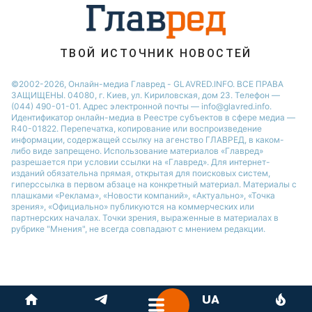
Новости Одессы
Новости Запорожья
ТВОЙ ИСТОЧНИК НОВОСТЕЙ
©2002-2026, Онлайн-медиа Главред - GLAVRED.INFO. ВСЕ ПРАВА
ЗАЩИЩЕНЫ. 04080, г. Киев, ул. Кириловская, дом 23. Телефон —
(044) 490-01-01. Адрес электронной почты — info@glavred.info.
Идентификатор онлайн-медиа в Реестре cубъектов в сфере медиа —
R40-01822.
Перепечатка, копирование или воспроизведение
информации, содержащей ссылку на агенство ГЛАВРЕД, в каком-
либо виде запрещено. Использование материалов «Главред»
разрешается при условии ссылки на «Главред». Для интернет-
изданий обязательна прямая, открытая для поисковых систем,
гиперссылка в первом абзаце на конкретный материал. Материалы с
плашками «Реклама», «Новости компаний», «Актуально», «Точка
зрения», «Официально» публикуются на коммерческих или
партнерских началах. Точки зрения, выраженные в материалах в
рубрике "Мнения", не всегда совпадают с мнением редакции.