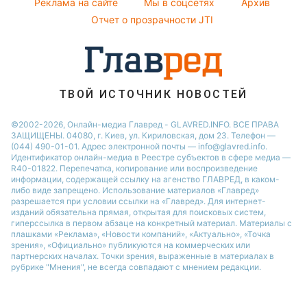
Реклама на сайте
Мы в соцсетях
Архив
Все о шоу-бизнесе
Новости Ровно
Отчет о прозрачности JTI
Новости Житомира
Новости Запорожья
Новости Одессы
ТВОЙ ИСТОЧНИК НОВОСТЕЙ
©2002-2026, Онлайн-медиа Главред - GLAVRED.INFO. ВСЕ ПРАВА
ЗАЩИЩЕНЫ. 04080, г. Киев, ул. Кириловская, дом 23. Телефон —
(044) 490-01-01. Адрес электронной почты — info@glavred.info.
Идентификатор онлайн-медиа в Реестре cубъектов в сфере медиа —
R40-01822.
Перепечатка, копирование или воспроизведение
информации, содержащей ссылку на агенство ГЛАВРЕД, в каком-
либо виде запрещено. Использование материалов «Главред»
разрешается при условии ссылки на «Главред». Для интернет-
изданий обязательна прямая, открытая для поисковых систем,
гиперссылка в первом абзаце на конкретный материал. Материалы с
плашками «Реклама», «Новости компаний», «Актуально», «Точка
зрения», «Официально» публикуются на коммерческих или
партнерских началах. Точки зрения, выраженные в материалах в
рубрике "Мнения", не всегда совпадают с мнением редакции.