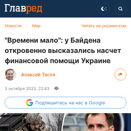
Новости
›
Мир
Читать на украинском
"Времени мало": у Байдена
откровенно высказались насчет
финансовой помощи Украине
Алексей Тесля
3 октября 2023, 22:43
Подпишитесь
на нас в Google