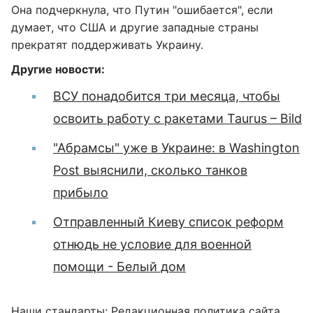
Она подчеркнула, что Путин "ошибается", если
думает, что США и другие западные страны
прекратят поддерживать Украину.
Другие новости:
ВСУ понадобится три месяца, чтобы
освоить работу с ракетами Taurus – Bild
"Абрамсы" уже в Украине: в Washington
Post выяснили, сколько танков
прибыло
Отправленный Киеву список реформ
отнюдь не условие для военной
помощи - Белый дом
Наши стандарты:
Редакционная политика сайта