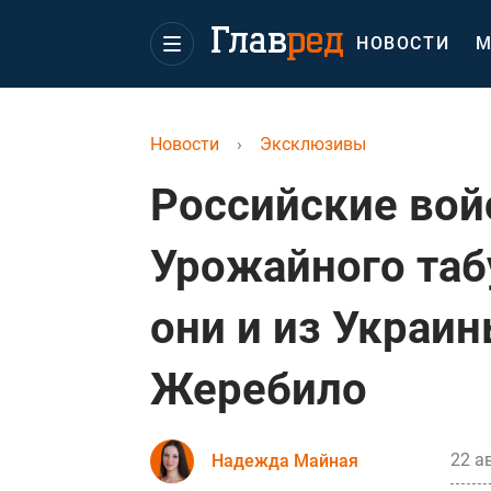
НОВОСТИ
М
Новости
›
Эксклюзивы
Российские вой
Урожайного таб
они и из Украин
Жеребило
22 а
Надежда Майная