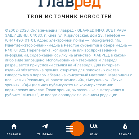
ТВОЙ ИСТОЧНИК НОВОСТЕЙ
©2002-2026, Онлайн-медиа Главред - GLAVRED.INFO. ВСЕ ПРАВА
ЗАЩИЩЕНЫ. 04080, г. Киев, ул. Кириловская, дом 23. Телефон —
(044) 490-01-01. Адрес электронной почты — info@glavred.info.
Идентификатор онлайн-медиа в Реестре cубъектов в сфере медиа —
R40-01822.
Перепечатка, копирование или воспроизведение
информации, содержащей ссылку на агенство ГЛАВРЕД, в каком-
либо виде запрещено. Использование материалов «Главред»
разрешается при условии ссылки на «Главред». Для интернет-
изданий обязательна прямая, открытая для поисковых систем,
гиперссылка в первом абзаце на конкретный материал. Материалы с
плашками «Реклама», «Новости компаний», «Актуально», «Точка
зрения», «Официально» публикуются на коммерческих или
партнерских началах. Точки зрения, выраженные в материалах в
рубрике "Мнения", не всегда совпадают с мнением редакции.
ГЛАВНАЯ
TELEGRAM
ЯЗЫК
ВАЖНОЕ