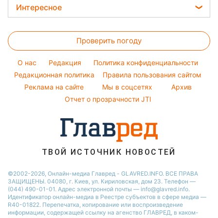
Максим Галкин
Новости Харькова
Цены на продукты
Интересное
Красивый маникюр
Настя Каменских
Новости Полтавы
Головоломки
Модные ошибки
Виталий Козловский
Новости Львова
Проверить погоду
Тесты по картинке
Новости моды
Потап
Новости Сум
Оптические иллюзии
Советы от Андре Тана
O нас
Редакция
Политика конфиденциальности
Новости Днепра
Народные приметы
Редакционная политика
Правила пользования сайтом
Новости Черкассы
Реклама на сайте
Мы в соцсетях
Архив
Все о шоу-бизнесе
Новости Тернополя
Отчет о прозрачности JTI
Новости Ровно
Новости Житомира
Новости Запорожья
ТВОЙ ИСТОЧНИК НОВОСТЕЙ
Новости Одессы
©2002-2026, Онлайн-медиа Главред - GLAVRED.INFO. ВСЕ ПРАВА
ЗАЩИЩЕНЫ. 04080, г. Киев, ул. Кириловская, дом 23. Телефон —
(044) 490-01-01. Адрес электронной почты — info@glavred.info.
Идентификатор онлайн-медиа в Реестре cубъектов в сфере медиа —
R40-01822.
Перепечатка, копирование или воспроизведение
информации, содержащей ссылку на агенство ГЛАВРЕД, в каком-