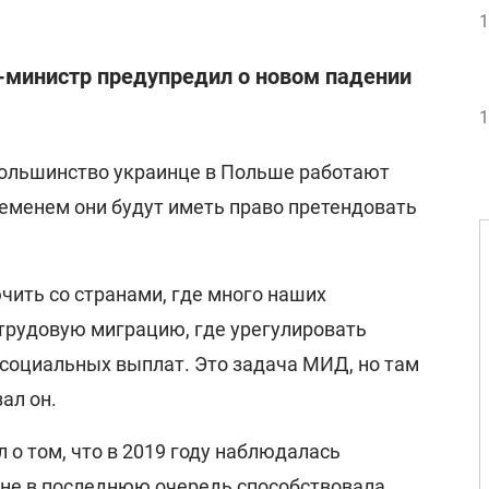
1
-министр предупредил о новом падении
1
большинство украинце в Польше работают
ременем они будут иметь право претендовать
чить со странами, где много наших
 трудовую миграцию, где урегулировать
 социальных выплат. Это задача МИД, но там
зал он.
о том, что в 2019 году наблюдалась
 не в последнюю очередь способствовала