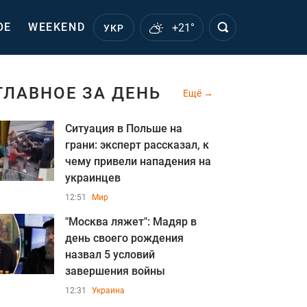
ОЕ
WEEKEND
+21°
УКР
ГЛАВНОЕ ЗА ДЕНЬ
Ещё
Ситуация в Польше на
грани: эксперт рассказал, к
чему привели нападения на
украинцев
12:51
Мир
"Москва ляжет": Мадяр в
день своего рождения
назва л 5 условий
завершения войны
12:31
Украина