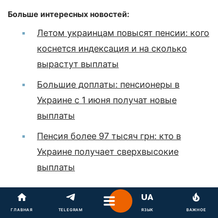
Больше интересных новостей:
Летом украинцам повысят пенсии: кого
коснется индексация и на сколько
вырастут выплаты
Большие доплаты: пенсионеры в
Украине с 1 июня получат новые
выплаты
Пенсия более 97 тысяч грн: кто в
Украине получает сверхвысокие
выплаты
Наши стандарты:
Редакционная политика сайта
Главред
ГЛАВНАЯ
TELEGRAM
ЯЗЫК
ВАЖНОЕ